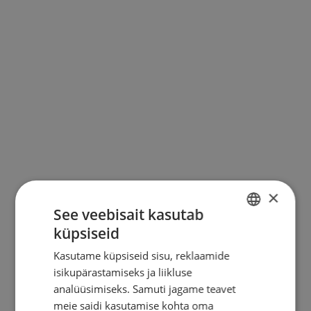
KONTAKT
×
See veebisait kasutab
küpsiseid
ESTONIAN
Kasutame küpsiseid sisu, reklaamide
ENGLISH
isikupärastamiseks ja liikluse
RUSSIAN
analüüsimiseks. Samuti jagame teavet
meie saidi kasutamise kohta oma
FINNISH