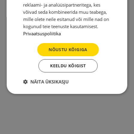
reklaami- ja analüüsipartneritega, kes
võivad seda kombineerida muu teabega,
mille olete neile esitanud või mille nad on
kogunud teie teenuste kasutamisest.
Privaatsuspoliitika
NÕUSTU KÕIGIGA
KEELDU KÕIGIST
NÄITA ÜKSIKASJU