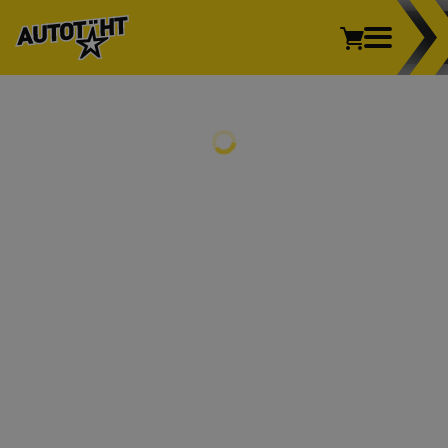
Sõiduauto
Kaubik
Veoauto
Mootorratas
REHVID
Põllumajandus
Sõiduauto
Kaubik
Veoauto
Mootorratas
Põllumajandus
VELJED
REHVIVAHETUS
INFO