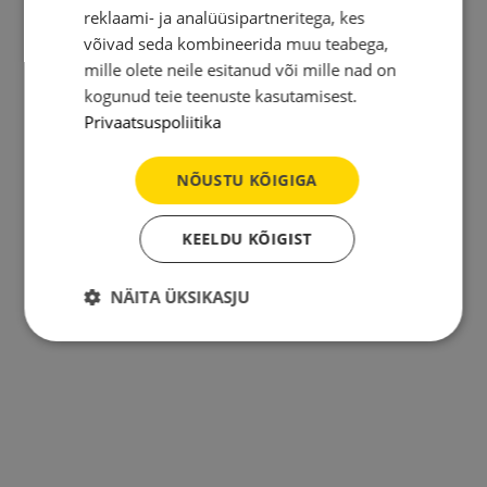
reklaami- ja analüüsipartneritega, kes
võivad seda kombineerida muu teabega,
mille olete neile esitanud või mille nad on
kogunud teie teenuste kasutamisest.
Privaatsuspoliitika
NÕUSTU KÕIGIGA
KEELDU KÕIGIST
NÄITA ÜKSIKASJU