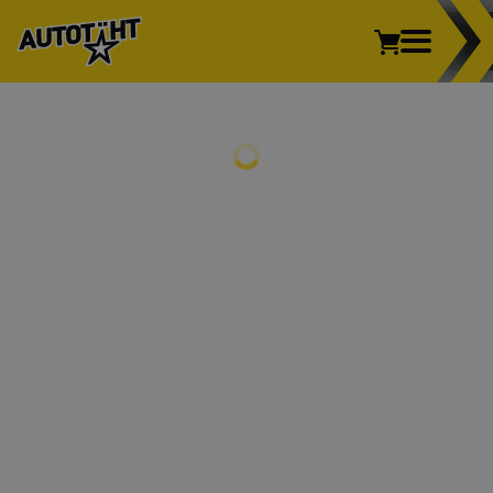
Sõiduauto
Kaubik
Veoauto
Mootorratas
REHVID
Põllumajandus
Sõiduauto
Kaubik
Veoauto
Mootorratas
Põllumajandus
VELJED
REHVIVAHETUS
INFO