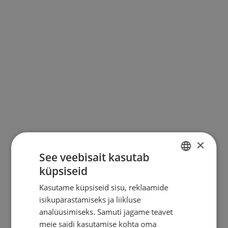
KONTAKT
×
See veebisait kasutab
küpsiseid
ESTONIAN
Kasutame küpsiseid sisu, reklaamide
ENGLISH
isikupärastamiseks ja liikluse
RUSSIAN
analüüsimiseks. Samuti jagame teavet
meie saidi kasutamise kohta oma
FINNISH