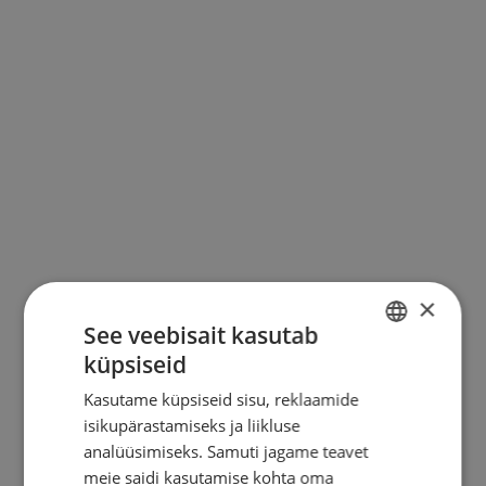
KONTAKT
×
See veebisait kasutab
küpsiseid
ESTONIAN
Kasutame küpsiseid sisu, reklaamide
ENGLISH
isikupärastamiseks ja liikluse
RUSSIAN
analüüsimiseks. Samuti jagame teavet
meie saidi kasutamise kohta oma
FINNISH