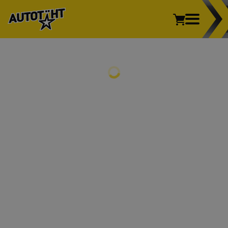
Sõiduauto
Kaubik
Veoauto
Mootorratas
REHVID
Põllumajandus
Sõiduauto
Kaubik
Veoauto
Mootorratas
Põllumajandus
VELJED
REHVIVAHETUS
INFO