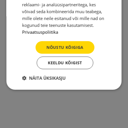
reklaami- ja analüüsipartneritega, kes
võivad seda kombineerida muu teabega,
mille olete neile esitanud või mille nad on
kogunud teie teenuste kasutamisest.
Privaatsuspoliitika
NÕUSTU KÕIGIGA
KEELDU KÕIGIST
NÄITA ÜKSIKASJU