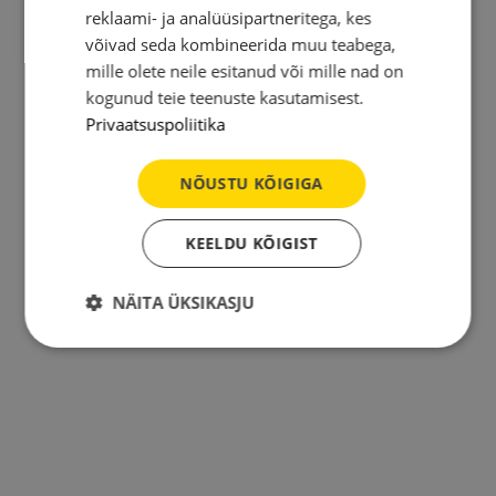
reklaami- ja analüüsipartneritega, kes
võivad seda kombineerida muu teabega,
mille olete neile esitanud või mille nad on
kogunud teie teenuste kasutamisest.
Privaatsuspoliitika
NÕUSTU KÕIGIGA
KEELDU KÕIGIST
NÄITA ÜKSIKASJU