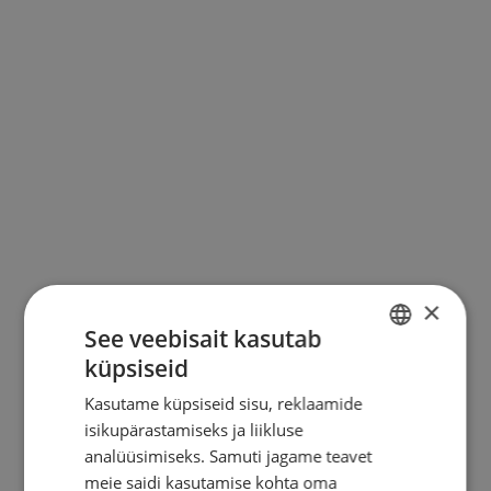
KONTAKT
×
See veebisait kasutab
küpsiseid
ESTONIAN
Kasutame küpsiseid sisu, reklaamide
ENGLISH
isikupärastamiseks ja liikluse
RUSSIAN
analüüsimiseks. Samuti jagame teavet
meie saidi kasutamise kohta oma
FINNISH