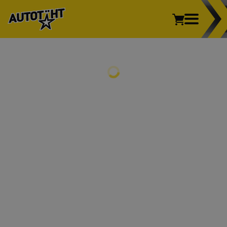
Sõiduauto
Kaubik
Veoauto
Mootorratas
REHVID
Põllumajandus
Sõiduauto
Kaubik
Veoauto
Mootorratas
Põllumajandus
VELJED
REHVIVAHETUS
INFO