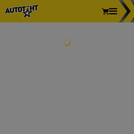
Sõiduauto
Kaubik
Veoauto
Mootorratas
REHVID
Põllumajandus
Sõiduauto
Kaubik
Veoauto
Mootorratas
Põllumajandus
VELJED
REHVIVAHETUS
INFO