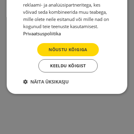
reklaami- ja analüüsipartneritega, kes
võivad seda kombineerida muu teabega,
mille olete neile esitanud või mille nad on
kogunud teie teenuste kasutamisest.
Privaatsuspoliitika
NÕUSTU KÕIGIGA
KEELDU KÕIGIST
NÄITA ÜKSIKASJU