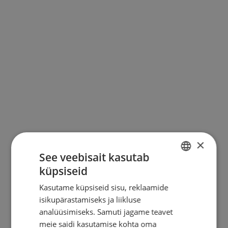
KONTAKT
×
See veebisait kasutab
küpsiseid
ESTONIAN
Kasutame küpsiseid sisu, reklaamide
ENGLISH
isikupärastamiseks ja liikluse
RUSSIAN
analüüsimiseks. Samuti jagame teavet
meie saidi kasutamise kohta oma
FINNISH