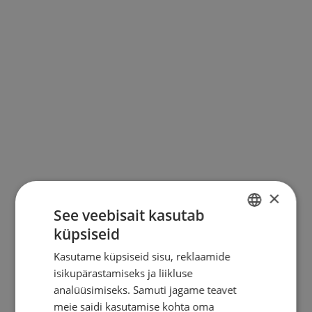
KONTAKT
×
See veebisait kasutab
küpsiseid
ESTONIAN
Kasutame küpsiseid sisu, reklaamide
ENGLISH
isikupärastamiseks ja liikluse
RUSSIAN
analüüsimiseks. Samuti jagame teavet
meie saidi kasutamise kohta oma
FINNISH