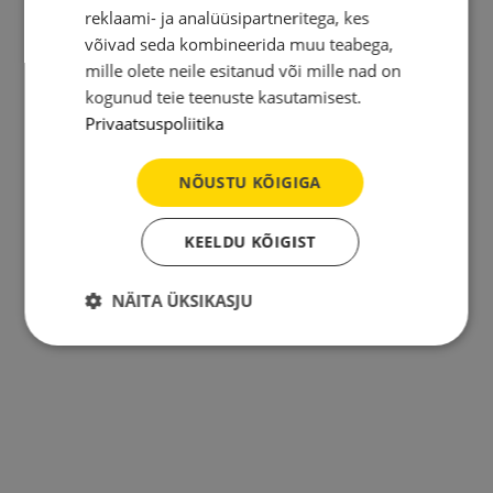
reklaami- ja analüüsipartneritega, kes
võivad seda kombineerida muu teabega,
mille olete neile esitanud või mille nad on
kogunud teie teenuste kasutamisest.
Privaatsuspoliitika
NÕUSTU KÕIGIGA
KEELDU KÕIGIST
NÄITA ÜKSIKASJU