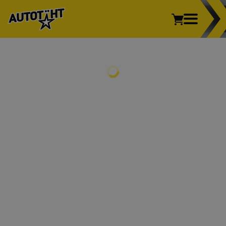
Sõiduauto
Kaubik
Veoauto
Mootorratas
REHVID
Põllumajandus
Sõiduauto
Kaubik
Veoauto
Mootorratas
Põllumajandus
VELJED
REHVIVAHETUS
INFO