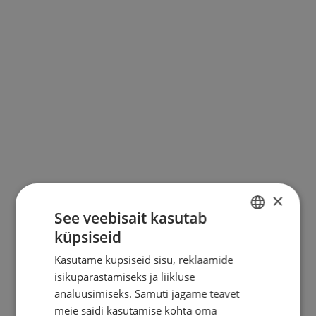
KONTAKT
×
See veebisait kasutab
küpsiseid
ESTONIAN
Kasutame küpsiseid sisu, reklaamide
ENGLISH
isikupärastamiseks ja liikluse
RUSSIAN
analüüsimiseks. Samuti jagame teavet
meie saidi kasutamise kohta oma
FINNISH