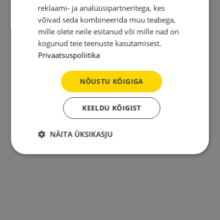
reklaami- ja analüüsipartneritega, kes
võivad seda kombineerida muu teabega,
mille olete neile esitanud või mille nad on
kogunud teie teenuste kasutamisest.
Privaatsuspoliitika
NÕUSTU KÕIGIGA
KEELDU KÕIGIST
NÄITA ÜKSIKASJU