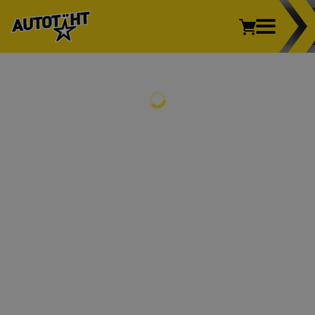
Sõiduauto
Kaubik
Veoauto
Mootorratas
REHVID
Põllumajandus
Sõiduauto
Kaubik
Veoauto
Mootorratas
Põllumajandus
VELJED
REHVIVAHETUS
INFO