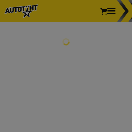
Sõiduauto
Kaubik
Veoauto
Mootorratas
REHVID
Põllumajandus
Sõiduauto
Kaubik
Veoauto
Mootorratas
Põllumajandus
VELJED
REHVIVAHETUS
INFO