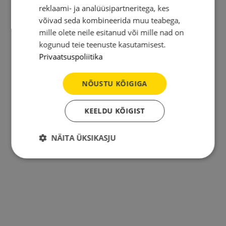
reklaami- ja analüüsipartneritega, kes
võivad seda kombineerida muu teabega,
mille olete neile esitanud või mille nad on
kogunud teie teenuste kasutamisest.
Privaatsuspoliitika
NÕUSTU KÕIGIGA
KEELDU KÕIGIST
NÄITA ÜKSIKASJU