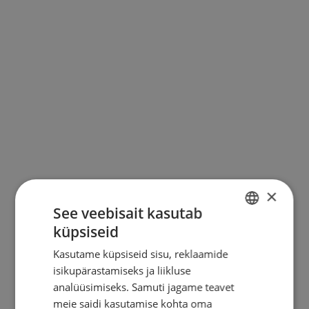
KONTAKT
×
See veebisait kasutab
küpsiseid
ESTONIAN
Kasutame küpsiseid sisu, reklaamide
ENGLISH
isikupärastamiseks ja liikluse
RUSSIAN
analüüsimiseks. Samuti jagame teavet
meie saidi kasutamise kohta oma
FINNISH