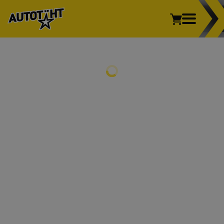
Sõiduauto
Kaubik
Veoauto
Mootorratas
REHVID
Põllumajandus
Sõiduauto
Kaubik
Veoauto
Mootorratas
Põllumajandus
VELJED
REHVIVAHETUS
INFO