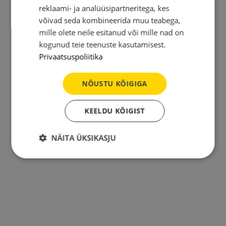
reklaami- ja analüüsipartneritega, kes
võivad seda kombineerida muu teabega,
mille olete neile esitanud või mille nad on
kogunud teie teenuste kasutamisest.
Privaatsuspoliitika
NÕUSTU KÕIGIGA
KEELDU KÕIGIST
NÄITA ÜKSIKASJU