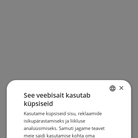
KONTAKT
×
See veebisait kasutab
küpsiseid
ESTONIAN
Kasutame küpsiseid sisu, reklaamide
ENGLISH
isikupärastamiseks ja liikluse
RUSSIAN
analüüsimiseks. Samuti jagame teavet
meie saidi kasutamise kohta oma
FINNISH