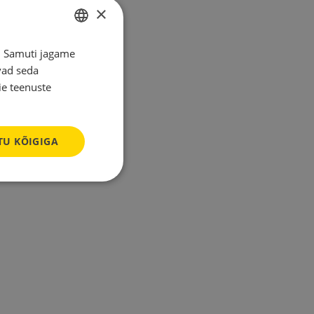
×
s. Samuti jagame
ESTONIAN
vad seda
ENGLISH
ie teenuste
RUSSIAN
FINNISH
U KÕIGIGA