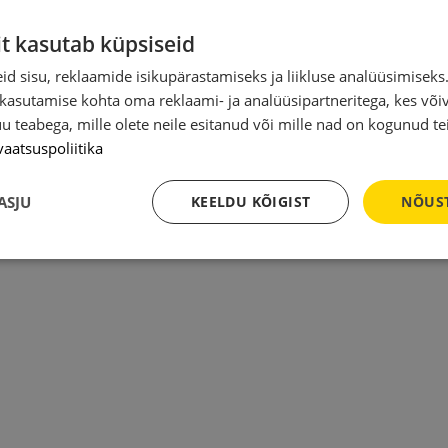
it kasutab küpsiseid
d sisu, reklaamide isikupärastamiseks ja liikluse analüüsimisek
 kasutamise kohta oma reklaami- ja analüüsipartneritega, kes või
teabega, mille olete neile esitanud või mille nad on kogunud te
vaatsuspoliitika
ASJU
KEELDU KÕIGIST
NÕUST