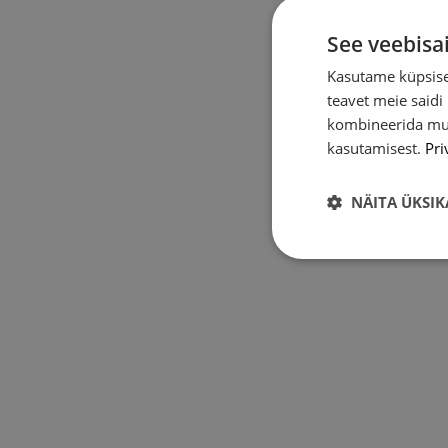
See veebisa
Kasutame küpsisei
teavet meie saidi
kombineerida muu 
kasutamisest.
Pri
NÄITA ÜKSIK