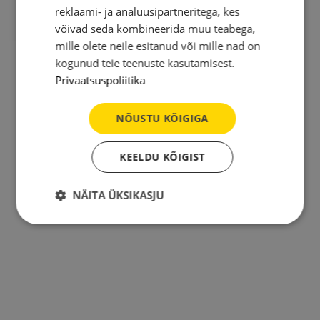
reklaami- ja analüüsipartneritega, kes
võivad seda kombineerida muu teabega,
mille olete neile esitanud või mille nad on
kogunud teie teenuste kasutamisest.
Privaatsuspoliitika
NÕUSTU KÕIGIGA
KEELDU KÕIGIST
NÄITA ÜKSIKASJU