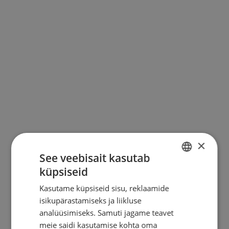
KONTAKT
×
See veebisait kasutab
küpsiseid
ESTONIAN
Kasutame küpsiseid sisu, reklaamide
ENGLISH
isikupärastamiseks ja liikluse
RUSSIAN
analüüsimiseks. Samuti jagame teavet
meie saidi kasutamise kohta oma
FINNISH