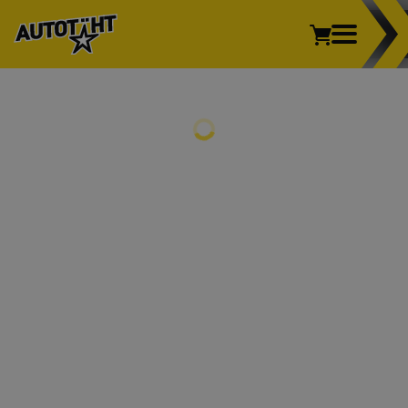
Sõiduauto
Kaubik
Veoauto
Mootorratas
REHVID
Põllumajandus
Sõiduauto
Kaubik
Veoauto
Mootorratas
Põllumajandus
VELJED
REHVIVAHETUS
INFO