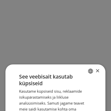
KONTAKT
×
See veebisait kasutab
küpsiseid
ESTONIAN
Kasutame küpsiseid sisu, reklaamide
ENGLISH
isikupärastamiseks ja liikluse
RUSSIAN
analüüsimiseks. Samuti jagame teavet
meie saidi kasutamise kohta oma
FINNISH