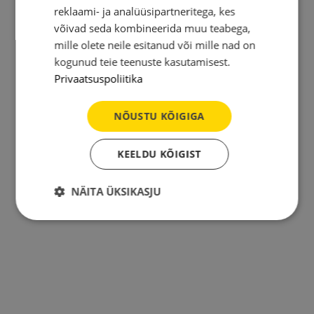
reklaami- ja analüüsipartneritega, kes
võivad seda kombineerida muu teabega,
mille olete neile esitanud või mille nad on
kogunud teie teenuste kasutamisest.
Privaatsuspoliitika
NÕUSTU KÕIGIGA
KEELDU KÕIGIST
NÄITA ÜKSIKASJU